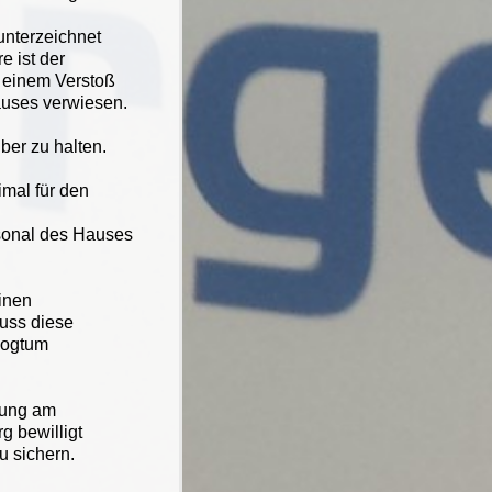
.
unterzeichnet
 ist der
 einem Verstoß
auses verwiesen.
ber zu halten.
mal für den
sonal des Hauses
einen
uss diese
zogtum
uung am
 bewilligt
u sichern.