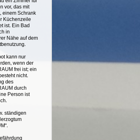
u ein Zimmer für
n vor, das mit
t, einem Schrank
er Küchenzeile
t ist. Ein Bad
ch in
arer Nähe auf dem
itbenutzung.
ot kann nur
erden, wenn der
UM frei ist; ein
esteht nicht.
ng des
RAUM durch
ine Person ist
ich.
w. ständigen
 Herzogtum
UM“.
gefährdung