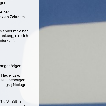
igen.
 einen
zten Zeitraum
Männer mit einer
rankung, die sich
nterkunft
enangehörigen
r Haus- bzw.
zeit“ benötigen
nungs-) Notlage
e.V. hält in