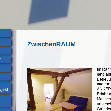
ZwischenRAUM
e
Im Rah
langjäh
Betreuu
alle Ei
ANKER 
jekt
Erfahru
Mensch
untersc
Gründen