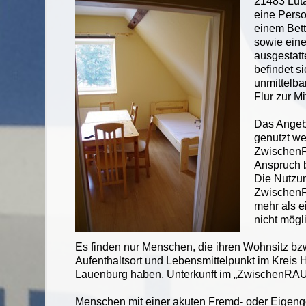
21483 Lüta
eine Perso
einem Bet
sowie ein
ausgestatte
befindet si
unmittelb
Flur zur M
Das Angeb
genutzt w
ZwischenRA
Anspruch b
Die Nutzu
Zwischen
mehr als e
nicht mögl
Es finden nur Menschen, die ihren Wohnsitz bz
Aufenthaltsort und Lebensmittelpunkt im Kreis
Lauenburg haben, Unterkunft im „ZwischenRA
Menschen mit einer akuten Fremd- oder Eigen