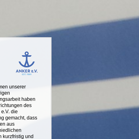
men unserer
rigen
ngsarbeit haben
nrichtungen des
e.V. die
ng gemacht, dass
en aus
hiedlichen
 kurzfristig und